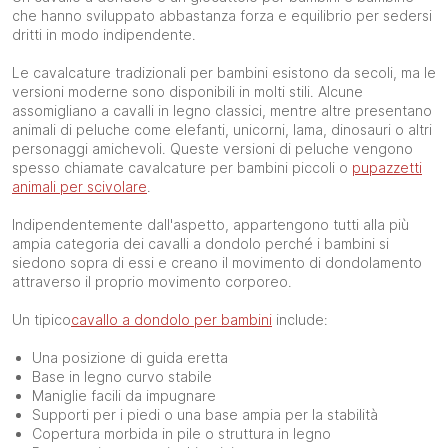
che hanno sviluppato abbastanza forza e equilibrio per sedersi
dritti in modo indipendente.
Le cavalcature tradizionali per bambini esistono da secoli, ma le
versioni moderne sono disponibili in molti stili. Alcune
assomigliano a cavalli in legno classici, mentre altre presentano
animali di peluche come elefanti, unicorni, lama, dinosauri o altri
personaggi amichevoli. Queste versioni di peluche vengono
spesso chiamate cavalcature per bambini piccoli o
pupazzetti
animali per scivolare
.
Indipendentemente dall'aspetto, appartengono tutti alla più
ampia categoria dei cavalli a dondolo perché i bambini si
siedono sopra di essi e creano il movimento di dondolamento
attraverso il proprio movimento corporeo.
Un tipico
cavallo a dondolo per bambini
include:
Una posizione di guida eretta
Base in legno curvo stabile
Maniglie facili da impugnare
Supporti per i piedi o una base ampia per la stabilità
Copertura morbida in pile o struttura in legno