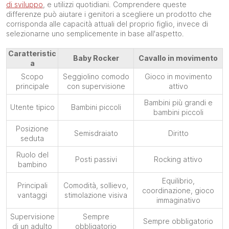
di sviluppo
, e utilizzi quotidiani. Comprendere queste
differenze può aiutare i genitori a scegliere un prodotto che
corrisponda alle capacità attuali del proprio figlio, invece di
selezionarne uno semplicemente in base all'aspetto.
Caratteristic
Baby Rocker
Cavallo in movimento
a
Scopo
Seggiolino comodo
Gioco in movimento
principale
con supervisione
attivo
Bambini più grandi e
Utente tipico
Bambini piccoli
bambini piccoli
Posizione
Semisdraiato
Diritto
seduta
Ruolo del
Posti passivi
Rocking attivo
bambino
Equilibrio,
Principali
Comodità, sollievo,
coordinazione, gioco
vantaggi
stimolazione visiva
immaginativo
Supervisione
Sempre
Sempre obbligatorio
di un adulto
obbligatorio