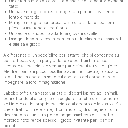
Un'esterno morbido e vellutato che si sente confortevole al
tatto.
Un base in legno robusto progettata per un movimento
lento e morbido.
Maniglie in legno con presa facile che aiutano i bambini
piccoli a mantenere l'equilibrio.
Un sedile di supporto adatto ai giovani cavalleri.
Disegni decorativi che si adattano naturalmente ai cameretti
e alle sale gioco.
A differenza di un seggiolino per lattanti, che si concentra sul
comfort passivo, un pony a dondolo per bambini piccoli
incoraggia i bambini a diventare partecipanti attivi nel gioco.
Mentre i bambini piccoli oscillano avanti e indietro, praticano
l'equilibrio, la coordinazione e il controllo del corpo, oltre a
impegnare la loro immaginazione.
Labebe offre una vasta varietà di disegni ispirati agli animali,
permettendo alle famiglie di scegliere stili che corrispondano
agli interessi del proprio bambino o al decoro della stanza. Sia
che si tratti di un elefante, di un unicorno, di un agnello, di un
dinosauro o di un altro personaggio amichevole, l'aspetto
morbido noto rende spesso il gioco invitante per i bambini
piccoli.