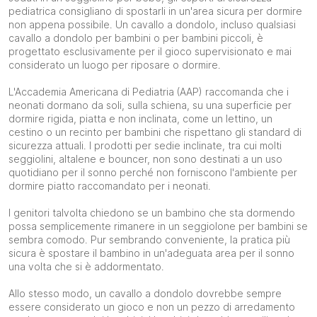
pediatrica consigliano di spostarli in un'area sicura per dormire
non appena possibile. Un cavallo a dondolo, incluso qualsiasi
cavallo a dondolo per bambini o per bambini piccoli, è
progettato esclusivamente per il gioco supervisionato e mai
considerato un luogo per riposare o dormire.
L'Accademia Americana di Pediatria (AAP) raccomanda che i
neonati dormano da soli, sulla schiena, su una superficie per
dormire rigida, piatta e non inclinata, come un lettino, un
cestino o un recinto per bambini che rispettano gli standard di
sicurezza attuali. I prodotti per sedie inclinate, tra cui molti
seggiolini, altalene e bouncer, non sono destinati a un uso
quotidiano per il sonno perché non forniscono l'ambiente per
dormire piatto raccomandato per i neonati.
I genitori talvolta chiedono se un bambino che sta dormendo
possa semplicemente rimanere in un seggiolone per bambini se
sembra comodo. Pur sembrando conveniente, la pratica più
sicura è spostare il bambino in un'adeguata area per il sonno
una volta che si è addormentato.
Allo stesso modo, un cavallo a dondolo dovrebbe sempre
essere considerato un gioco e non un pezzo di arredamento