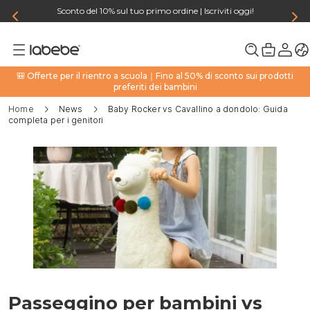
Sconto del 10% sul tuo primo ordine | Iscriviti oggi!
🎒 Offerte per il rientro a scuola｜Fino al 50% di sconto sui prodotti
preferiti dei bambini
Home
News
Baby Rocker vs Cavallino a dondolo: Guida
completa per i genitori
Passeggino per bambini vs