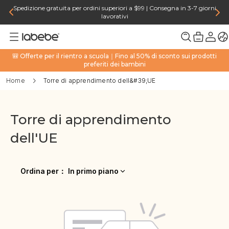
Spedizione gratuita per ordini superiori a $99 | Consegna in 3-7 giorni
lavorativi
🎒 Offerte per il rientro a scuola｜Fino al 50% di sconto sui prodotti
preferiti dei bambini
Home
Torre di apprendimento dell&#39;UE
Torre di apprendimento
dell'UE
Ordina per
：
In primo piano