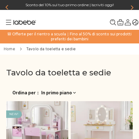
Sconto del 10% sul tuo primo ordine | Iscriviti oggi!
🎒 Offerte per il rientro a scuola｜Fino al 50% di sconto sui prodotti
preferiti dei bambini
Home
Tavolo da toeletta e sedie
Tavolo da toeletta e sedie
Ordina per
：
In primo piano
NEW!