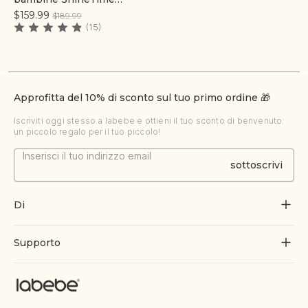
Princess con specchio a
$159.99
$189.99
LED e sedia.
(15)
Approfitta del 10% di sconto sul tuo primo ordine 🎁
Iscriviti oggi stesso a labebe e ottieni il tuo sconto di benvenuto:
un piccolo regalo per il tuo piccolo!
sottoscrivi
Di
Chi siamo
Supporto
Crescere attraverso il gioco
Contattaci
Blog
Traccia l'ordine