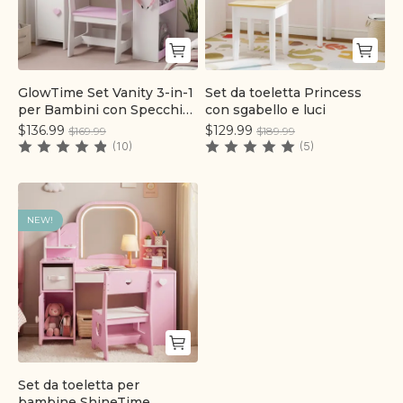
GlowTime Set Vanity 3-in-1
Set da toeletta Princess
Aggiunta rapida
Aggiunta rapida
per Bambini con Specchio
con sgabello e luci
LED, Armadio per
$136.99
$129.99
$169.99
$189.99
Conservazione e Sedia
(10)
(5)
NEW!
Set da toeletta per
Aggiunta rapida
bambine ShineTime