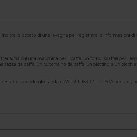
o. Inoltre, è dotato di una lavagna per registrare le informazioni 
teria, tra cui una macchina per il caffè, un forno, scaffali per l'e
 una tazza da caffè, un cucchiaino da caffè, un piattino e un bicchie
 testato secondo gli standard ASTM F963-17 e CPSIA per un gioco 