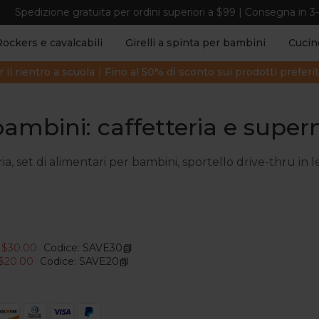
one gratuita per ordini superiori a $99 | Consegna in 3-7 giorni la
Rockers e cavalcabili
Girelli a spinta per bambini
Cucine
r il rientro a scuola｜Fino al 50% di sconto sui prodotti preferi
bambini: caffetteria e supe
ria, set di alimentari per bambini, sportello drive-thru in 
O
$30.00
Codice: SAVE30
|
$20.00
Codice: SAVE20
|