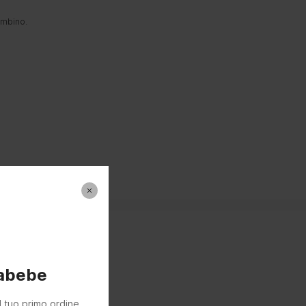
ambino.
labebe
l tuo primo ordine