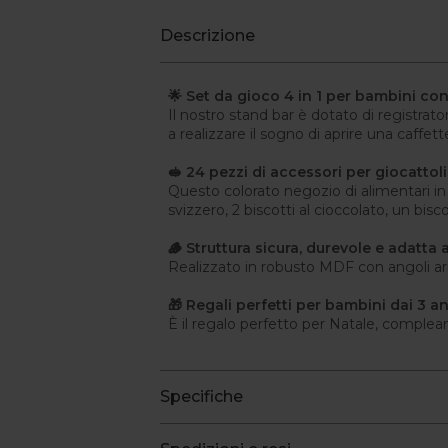
Descrizione
🌟 Set da gioco 4 in 1 per bambini con
Il nostro stand bar è dotato di registrat
a realizzare il sogno di aprire una caffette
🥪 24 pezzi di accessori per giocattol
Questo colorato negozio di alimentari in l
svizzero, 2 biscotti al cioccolato, un bis
🪵 Struttura sicura, durevole e adatta 
Realizzato in robusto MDF con angoli ar
🎁 Regali perfetti per bambini dai 3 an
È il regalo perfetto per Natale, compleann
Specifiche