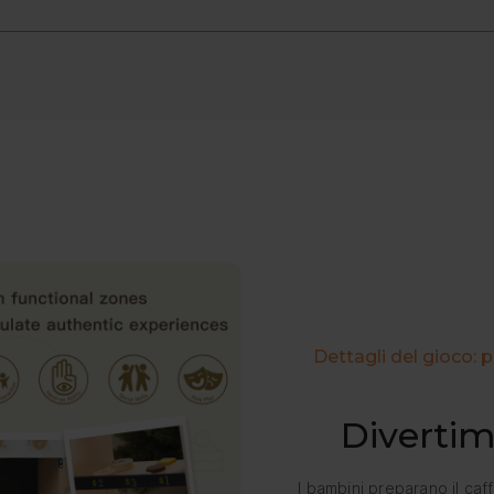
Consigliato per bambini dai 3 anni in su (36M+).
Legno massello di alta qualità e MDF con finitura laminata; bordi
iorni lavorativi
(i giorni festivi potrebbero causare ritardi).
a base d'acqua.
giorni lavorativi
dalla spedizione.
 tuo ordine in qualsiasi momento tramite la nostra pagina
Traccia
Dimensioni complessive del mobiletto: 28,7″ L × 15,8″ W × 41,9
Peso: circa 29,1 libbre (13,2 kg)
o
per richiedere un reso.
Circa 20-30 minuti da parte di un adulto.
attaci tramite la
pagina Contattaci
.
📃
Scarica il manuale utente (PDF).
la confezione originale e in condizioni tali da poter essere venduti.
a carico del cliente (si consiglia un servizio tracciabile).
todo di pagamento originale entro
7 giorni lavorativi
dall'ispezio
Pulire con un panno morbido e umido; lasciare asciugare all'aria
 o presenta un difetto entro 30 giorni, contattaci: organizzeremo
Evitare la luce solare diretta e l'umidità eccessiva per preservare
Dettagli del gioco: p
Divertim
I bambini preparano il caf