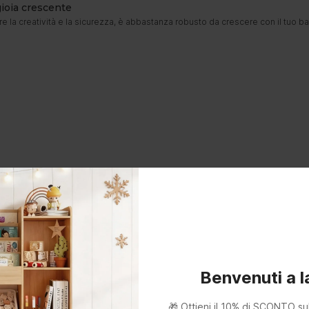
gioia crescente
re la creatività e la sicurezza, è abbastanza robusto da crescere con il tuo b
Benvenuti a 
🎁 Ottieni il 10% di SCONTO su