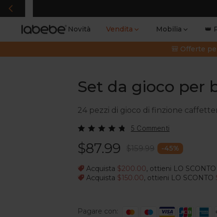
Spedizi
Novità
Vendita
Mobilia
👑 
🎒 Offerte pe
Set da gioco per 
24 pezzi di gioco di finzione caffette
5 Commenti
$87.99
$159.99
-
45
%
Acquista
$200.00
, ottieni LO SCONT
Acquista
$150.00
, ottieni LO SCONTO
Pagare con: