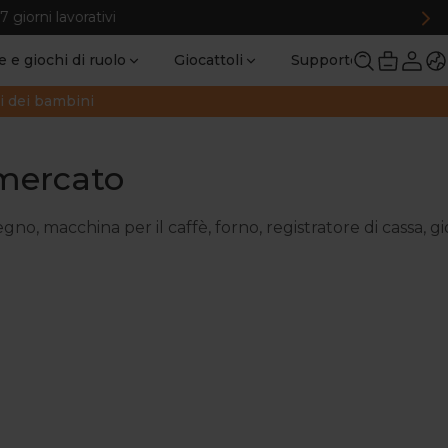
vorativi
 e giochi di ruolo
Giocattoli
Supporto
ti dei bambini
rmercato
legno, macchina per il caffè, forno, registratore di cassa, 