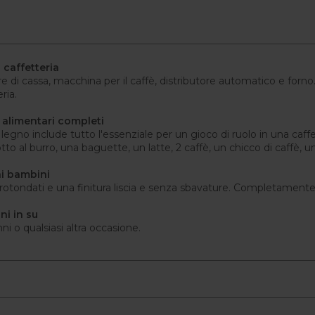
 caffetteria
ore di cassa, macchina per il caffè, distributore automatico e forn
ria.
i alimentari completi
egno include tutto l'essenziale per un gioco di ruolo in una caffet
cotto al burro, una baguette, un latte, 2 caffè, un chicco di caffè,
ai bambini
rotondati e una finitura liscia e senza sbavature. Completamente
ni in su
i o qualsiasi altra occasione.