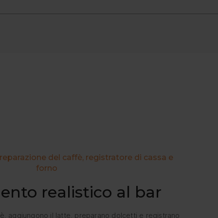
 lisci e arrotondati; rivestimento atossico
 ordine
.
″ H (73,0×40,0×106,5 cm)
ne (i tempi di elaborazione possono variare a seconda della banca
.
 una sostituzione o un rimborso completo.
 la finitura del legno.
reparazione del caffè, registratore di cassa e
forno
ento realistico al bar
fè, aggiungono il latte, preparano dolcetti e registrano