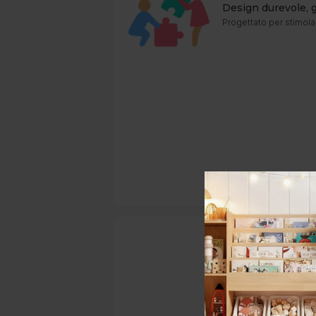
Design durevole, 
Progettato per stimola