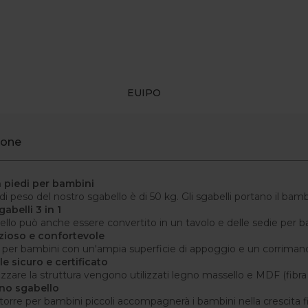
EUIPO
ione
n piedi per bambini
e di peso del nostro sgabello è di 50 kg. Gli sgabelli portano il bamb
gabelli 3 in 1
llo può anche essere convertito in un tavolo e delle sedie per b
zioso e confortevole
 per bambini con un'ampia superficie di appoggio e un corrimano d
le sicuro e certificato
izzare la struttura vengono utilizzati legno massello e MDF (fibra a
uno sgabello
torre per bambini piccoli accompagnerà i bambini nella crescita 