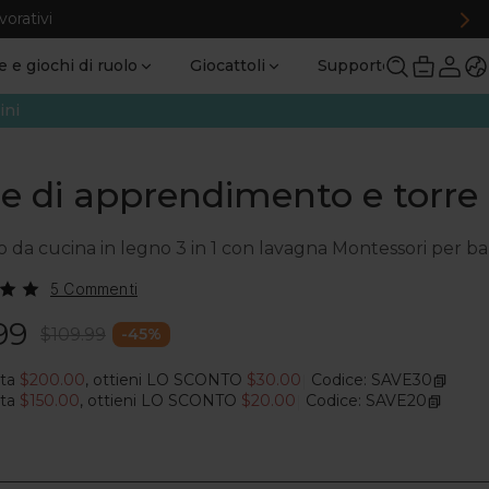
vorativi
 e giochi di ruolo
Giocattoli
Supporto
ini
re di apprendimento e torre
 da cucina in legno 3 in 1 con lavagna Montessori per bam
5 Commenti
99
$109.99
-
45
%
sta
$200.00
, ottieni LO SCONTO
$30.00
Codice: SAVE30
|
sta
$150.00
, ottieni LO SCONTO
$20.00
Codice: SAVE20
|