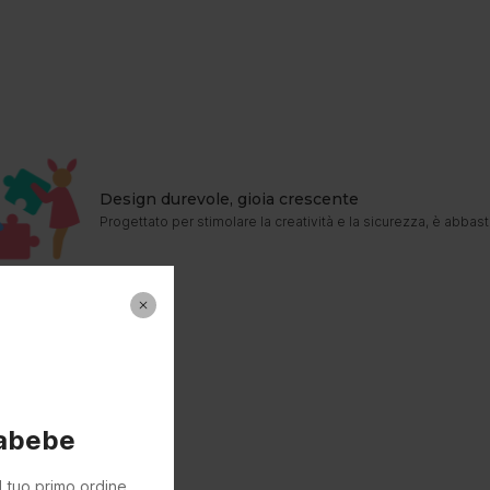
Design durevole, gioia crescente
Progettato per stimolare la creatività e la sicurezza, è abba
labebe
l tuo primo ordine