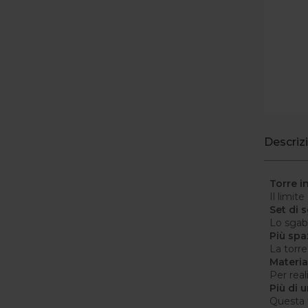
Descriz
Torre i
Il limit
Set di s
Lo sgabe
Più spa
La torre
Materia
Per real
Più di 
Questa 