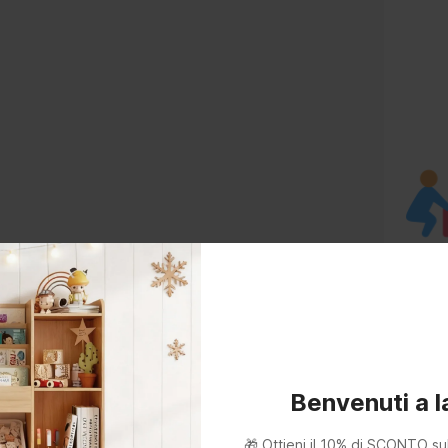
Benvenuti a 
🎁 Ottieni il 10% di SCONTO su