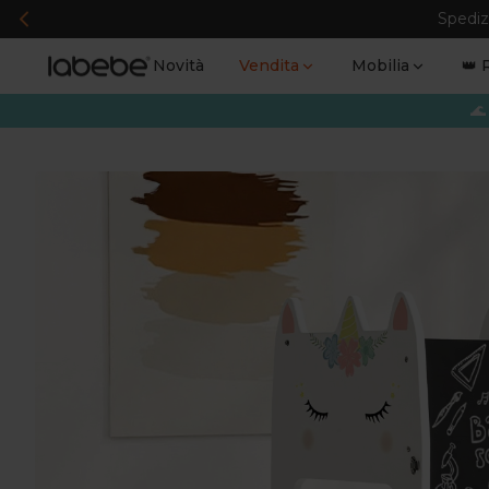
Spedizi
Novità
Vendita
Mobilia
👑 
🌊