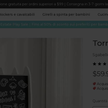
one gratuita per ordini superiori a $99 | Consegna in 3-7 giorni la
Rockers e cavalcabili
Girelli a spinta per bambini
Cucine
 Estate Play Sale｜Fino al 50% di sconto sui preferiti per bamb
Tor
Sgabello
$59.
Acqui
Acqui
Quantità