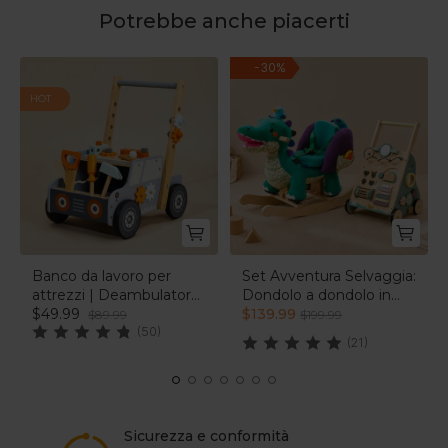
Potrebbe anche piacerti
-
30
%
HOT
Banco da lavoro per
Set Avventura Selvaggia:
attrezzi | Deambulatore
Dondolo a dondolo in
per bambini | labebe®
$49.99
peluche a forma di
$139.99
$89.99
$199.99
(50)
coccodrillo e
(21)
camminatore nel bosco
| labebe®
Sicurezza e conformità