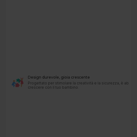
Design durevole, gioia crescente
Progettato per stimolare la creatività e la sicurezza, è abba
crescere con il tuo bambino.