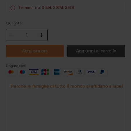
Termina tra:
0
5
H
:
2
8
M
:
3
5
S
Quantità
Acquista ora
Aggiungi al carrello
Pagare con:
Perché le famiglie di tutto il mondo si affidano a labebe?