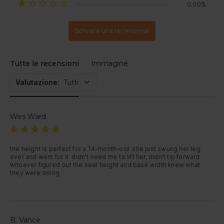
0.00%
Scrivere una recensione
Tutte le recensioni
Immagine
Valutazione
:
Tutti
Wes Ward
the height is perfect for a 14-month-old. she just swung her leg 
over and went for it. didn't need me to lift her, didn't tip forward. 
whoever figured out the seat height and base width knew what 
they were doing.
B. Vance