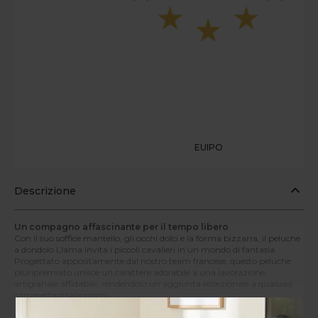
EUIPO
Descrizione
Un compagno affascinante per il tempo libero
Con il suo soffice mantello, gli occhi dolci e la forma bizzarra, il peluche
a dondolo Llama invita i piccoli cavalieri in un mondo di fantasia.
Progettato appositamente dal nostro team francese, questo peluche
pluripremiato unisce un carattere adorabile a una lavorazione
artigianale affidabile, rendendolo un'aggiunta eccezionale a qualsiasi
cameretta o sala giochi.
Progettato per il comfort e la crescita