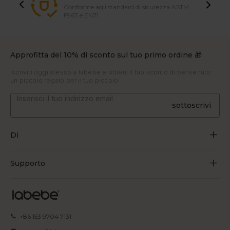
Conforme agli standard di sicurezza ASTM
F963 e EN71
Approfitta del 10% di sconto sul tuo primo ordine 🎁
Iscriviti oggi stesso a labebe e ottieni il tuo sconto di benvenuto:
un piccolo regalo per il tuo piccolo!
sottoscrivi
Di
Chi siamo
Supporto
Crescere attraverso il gioco
Contattaci
Blog
Traccia l'ordine
+86 153 9704 7131
Certificato
Domande frequenti