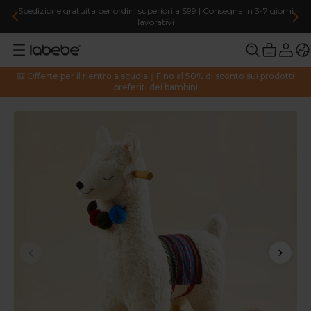
Spedizione gratuita per ordini superiori a $99 | Consegna in 3-7 giorni
lavorativi
🎒 Offerte per il rientro a scuola｜Fino al 50% di sconto sui prodotti
preferiti dei bambini