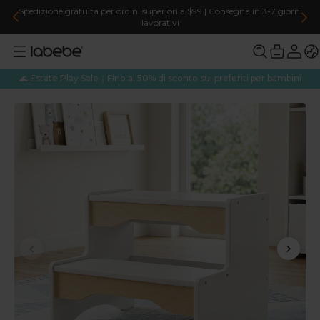
Spedizione gratuita per ordini superiori a $99 | Consegna in 3-7 giorni
lavorativi
🌊 Estate Play Sale｜Fino al 50% di sconto sui preferiti per bambini