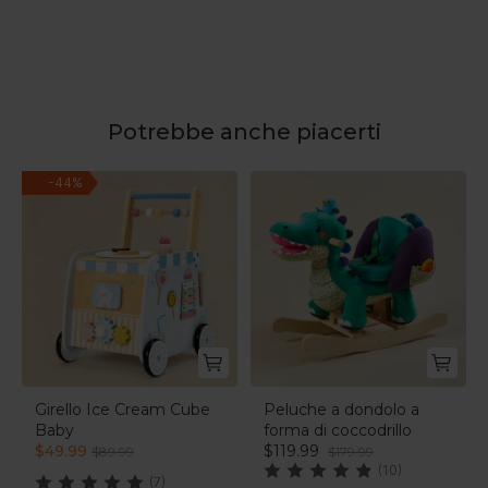
Potrebbe anche piacerti
-
44
%
Girello Ice Cream Cube
Peluche a dondolo a
Baby
forma di coccodrillo
$49.99
$119.99
$89.99
$179.99
(10)
(7)