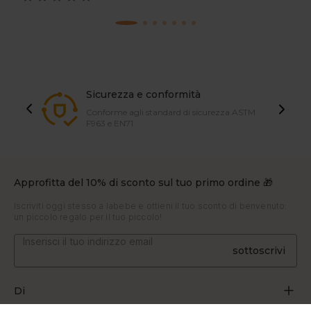
Sicurezza e conformità
Conforme agli standard di sicurezza ASTM
F963 e EN71
Approfitta del 10% di sconto sul tuo primo ordine 🎁
Iscriviti oggi stesso a labebe e ottieni il tuo sconto di benvenuto:
un piccolo regalo per il tuo piccolo!
sottoscrivi
Di