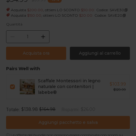
|
Acquista
$200.00
, ottieni LO SCONTO
$30.00
Codice: SAVE30
|
Acquista
$150.00
, ottieni LO SCONTO
$20.00
Codice: SAVE20
Quantità
Acquista ora
Aggiungi al carrello
Pairs Well with
Scaffale Montessori in legno
$103.99
naturale con contenitori |
$129.99
labebe®
$138.98
$164.98
$26.00
Totale
:
Risparmi
:
Aggiungi pacchetto e salva
ⓘ Le offerte del bundle non possono essere combinate con sconti su